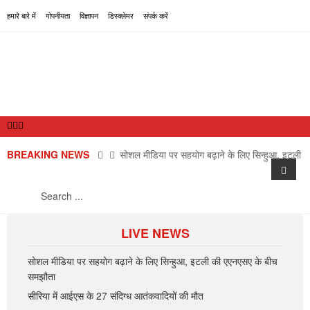
हमारे बारे में
गोपनीयता
विज्ञापन
डिस्क्लेमर
संपर्क करें
BREAKING NEWS
सोशल मीडिया पर सहयोग बढ़ाने के लिए सिन्हुआ, इटली
की एएनएसए के बीच समझौता
मेरी कला बदलाव लाई तो खुशी होगी : नृत्यांगना मंजरी
(साक्षात्कार)
सीरिया में आईएस के 27 संदिग्ध आतंकवादियों की मौत
LIVE NEWS
राष्ट्रीय
पेट्रोल, डीजल के दाम बढ़े
अंतरराष्ट्रीय
सोशल मीडिया पर सहयोग बढ़ाने के लिए सिन्हुआ, इटली की एएनएसए के बीच
समझौता
राज्य
जापान में भूकंप के झटके
सीरिया में आईएस के 27 संदिग्ध आतंकवादियों की मौत