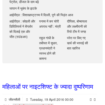
खेल
पेट्रोल, डीजल के दाम बढ़े
आईपीएल : विशाखापट्टनम में दिल्ली, पुणे की भिड़ंत
जापान में भूकंप के झटके
व्यापार
आईपीएल : विशाखापट्टनम में दिल्ली, पुणे की भिड़ंत आज
आज
आईपीएल : कोहली और डिविलियर्स ने बेंगलोर को दिलाई
मनोरंजन
आईपीएल : कोहली और
पनामा में कर चोरी
दीपिका, बोम्बायला
डिविलियर्स ने बेंगलोर
अपराध नहीं : मंत्री
और लक्ष्मीरानी को
एक और जीत (राउंडअप)
पनामा में कर चोरी अपराध नहीं : मंत्री
खरी बात
को दिलाई एक और
रियो टीम में जगह
जीत (राउंडअप)
राहुल गांधी के
परेरा पर किए गए
आधी दुनिया
दीपिका, बोम्बायला और लक्ष्मीरानी को रियो टीम में जगह
तबीयत में सुधार,
खर्च की भरपाई की
प्रधानमंत्री ने
बात खारिज
स्टूडेंट यूथ
राहुल गांधी के तबीयत में सुधार, प्रधानमंत्री ने स्वस्थ
स्वस्थ होने की
साहित्य
कामना
होने की कामना
स्वास्थ्य
पर्यटन
महिलाओं पर नाइटशिफ्ट के ज्यादा दुष्परिणाम
फीचर
चुनाव
जीवनशैली
Tuesday, 19 April 2016 00:00
जीवनशैली