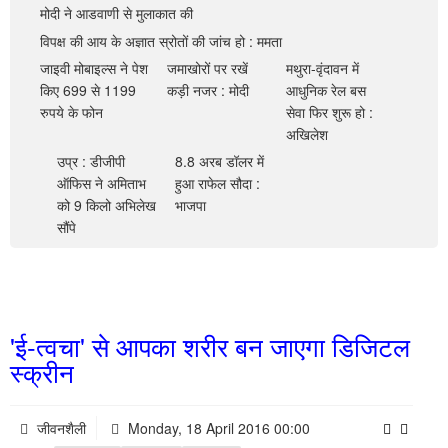
खेल
मोदी ने आडवाणी से मुलाकात की
विपक्ष की आय के अज्ञात स्रोतों की जांच हो : ममता
व्यापार
जाइवी मोबाइल्स ने पेश
जमाखोरों पर रखें
मथुरा-वृंदावन में
मनोरंजन
किए 699 से 1199
कड़ी नजर : मोदी
आधुनिक रेल बस
रुपये के फोन
सेवा फिर शुरू हो :
खरी बात
अखिलेश
उप्र : डीजीपी
8.8 अरब डॉलर में
आधी दुनिया
ऑफिस ने अमिताभ
हुआ राफेल सौदा :
को 9 किलो अभिलेख
भाजपा
स्टूडेंट यूथ
सौंपे
साहित्य
स्वास्थ्य
पर्यटन
'ई-त्वचा' से आपका शरीर बन जाएगा डिजिटल
स्क्रीन
फीचर
चुनाव
जीवनशैली
Monday, 18 April 2016 00:00
जीवनशैली