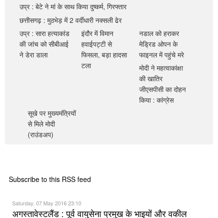
खेल
उप्र : बेटे ने मां के साथ किया दुष्कर्म, गिरफ्तार
उप्र : सारा हत्याकांड की जांच को सीबीआई ने डेरा
छत्तीसगढ़ : मुठभेड़ में 2 वर्दीधारी नक्सली ढेर
व्यापार
उप्र : सारा हत्याकांड
इंदौर में विमान
नडाल को हराकर
डाला
इंदौर में विमान हवाईपट्टी से फिसला, बड़ा हादसा टला
मनोरंजन
की जांच को सीबीआई
हवाईपट्टी से
मेड्रिड ओपन के
ने डेरा डाला
फिसला, बड़ा हादसा
फाइनल में पहुंचे मरे
नडाल को हराकर मेड्रिड ओपन के फाइनल में पहुंचे मरे
खरी बात
टला
मोदी ने महत्वाकांक्षा
की खातिर
आधी दुनिया
मोदी ने महत्वाकांक्षा की खातिर जीएसपीसी का दोहन
जीएसपीसी का दोहन
किया : कांग्रेस
स्टूडेंट यूथ
किया : कांग्रेस
सूखे पर मुख्यमंत्रियों से मिले मोदी (राउंडअप)
सूखे पर मुख्यमंत्रियों
साहित्य
से मिले मोदी
(राउंडअप)
स्वास्थ्य
पर्यटन
फीचर
Subscribe to this RSS feed
चुनाव
Saturday, 07 May 2016 23:10
अगस्तावेस्टलैंड : पूर्व वायुसेना प्रमुख के भाइयों और वकील
जीवनशैली