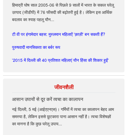
योजना जैसी योजनाओं में उपलब्ध धन का उपयोग करते हुए संपन्न किया
हिमाद्री घोष साल 2005-06 से पिछले 9 सालों में भारत के सकल घरेलू
गांधी ने कहा, "कांग्रेस-द्रमुक की सरकार राज्य में शराब बंद करेगी। उन्होंने
--आईएएनएस
जाएगा।
उत्पाद (जीडीपी) में 76 फीसदी की बढ़ोतरी हुई है। लेकिन इस आर्थिक
राज्य के थेनी जिले की नौवीं कक्षा में पढ़ने वाली सत्या की कहानी कही जो शराब
बदलाव का श्याह पहलू यौन...
की वजह से अपने पिता को खो चुकी है।"
उल्लेखनीय है कि देश में महाराष्ट्र एवं ओडिशा के अलावा आंध्र प्रदेश,
तेलंगाना, राजस्थान, झारखंड, छत्तीसगढ़, उत्तर प्रदेश और मध्य प्रदेश में सूखे
टी वी पर हंगामेदार बहस: मुस्लमान महिलाऐं 'क़ाज़ी' बन सकती हैं?
उसकी मां भी उसके कुछ ही दिनों बाद चल बसी। अब सत्या अनाथ है।
जैसे हालात हैं और गंभीर जल संकट है।
पुरुषवादी मानसिकता का बर्बर रूप
राहुल गांधी ने कहा कि उस लड़की का नाम सत्या है और जिसका अर्थ सत्य है।
--आईएएनएस
तमिलनाडु का सत्य यही है।
'2015 में दिल्ली की 40 प्रतिशत महिलाएं यौन हिंसा की शिकार हुईं'
उन्होंने कहा कि राज्य में भूमिहीन कृषि मजदूरों की संख्या सबसे अधिक है।
तमिलनाडु के 90 फीसदी दलित भूमिहीन हैं।
जीवनशैली
--आईएएनएस
आसान उपायों से दूर करें त्वचा का कालापन
नई दिल्ली, 5 मई (आईएएनएस)। गर्मियों में त्वचा का कालापन बेहद आम
समस्या है, लेकिन इससे छुटकारा पाना आसान नहीं है। त्वचा विशेषज्ञों
का मानना है कि कुछ घरेलू उपाय...