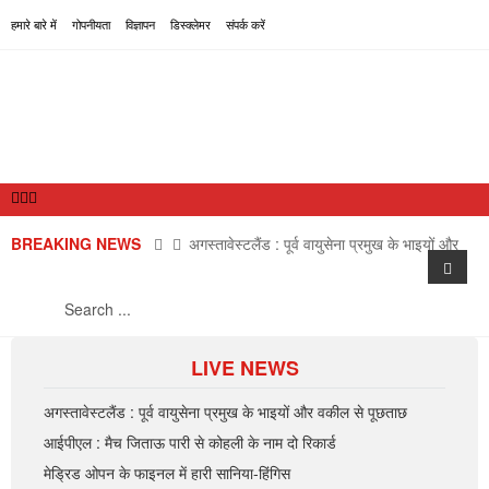
हमारे बारे में
गोपनीयता
विज्ञापन
डिस्क्लेमर
संपर्क करें
BREAKING NEWS
अगस्तावेस्टलैंड : पूर्व वायुसेना प्रमुख के भाइयों और
वकील से पूछताछ
आईपीएल : मैच जिताऊ पारी से कोहली के नाम दो
रिकार्ड
मेड्रिड ओपन के फाइनल में हारी सानिया-हिंगिस
LIVE NEWS
राष्ट्रीय
उप्र : बेटे ने मां के साथ किया दुष्कर्म, गिरफ्तार
अंतरराष्ट्रीय
अगस्तावेस्टलैंड : पूर्व वायुसेना प्रमुख के भाइयों और वकील से पूछताछ
आईपीएल : मैच जिताऊ पारी से कोहली के नाम दो रिकार्ड
राज्य
छत्तीसगढ़ : मुठभेड़ में 2 वर्दीधारी नक्सली ढेर
मेड्रिड ओपन के फाइनल में हारी सानिया-हिंगिस