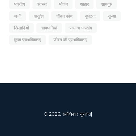
भारतीय
स्वस्थ
भोजन
आहार
साधगुरु
जग्गी
वासुदेव
जीवन कोच
दुर्घटना
सुरक्षा
खिलाड़ियों
सावधानियां
सामान्य भारतीय
मुख्य प्राथमिकताएं
जीवन की प्राथमिकताएं
© 2026. सर्वाधिकार सुरक्षित|