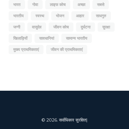
भारत
गोवा
लाइफ कोच
अच्छा
सबसे
भारतीय
स्वस्थ
भोजन
आहार
साधगुरु
जग्गी
वासुदेव
जीवन कोच
दुर्घटना
सुरक्षा
खिलाड़ियों
सावधानियां
सामान्य भारतीय
मुख्य प्राथमिकताएं
जीवन की प्राथमिकताएं
© 2026. सर्वाधिकार सुरक्षित|