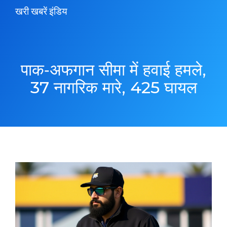
खरी खबरें इंडिय
पाक‑अफगान सीमा में हवाई हमले,
37 नागरिक मारे, 425 घायल