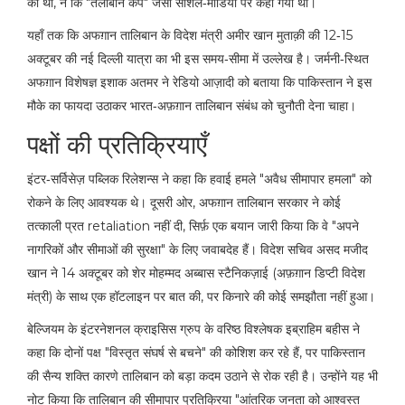
की थीं, न कि "तलीबान कैंप" जैसा सोशल‑मीडिया पर कहा गया था।
यहाँ तक कि अफग़ान तालिबान के विदेश मंत्री
अमीर खान मुताक़ी
की 12‑15
अक्टूबर की नई दिल्ली यात्रा का भी इस समय‑सीमा में उल्लेख है। जर्मनी‑स्थित
अफग़ान विशेषज्ञ
इशाक अतमर
ने रेडियो आज़ादी को बताया कि पाकिस्तान ने इस
मौके का फायदा उठाकर भारत‑अफ़ग़ान तालिबान संबंध को चुनौती देना चाहा।
पक्षों की प्रतिक्रियाएँ
इंटर‑सर्विसेज़ पब्लिक रिलेशन्स ने कहा कि हवाई हमले "अवैध सीमापार हमला" को
रोकने के लिए आवश्यक थे। दूसरी ओर, अफग़ान तालिबान सरकार ने कोई
तत्काली प्रत retaliation नहीं दी, सिर्फ़ एक बयान जारी किया कि वे "अपने
नागरिकों और सीमाओं की सुरक्षा" के लिए जवाबदेह हैं। विदेश सचिव
असद मजीद
खान
ने 14 अक्टूबर को शेर मोहम्मद अब्बास स्‍टैनिकज़ाई (अफ़ग़ान डिप्टी विदेश
मंत्री) के साथ एक हॉटलाइन पर बात की, पर किनारे की कोई समझौता नहीं हुआ।
बेल्जियम के
इंटरनेशनल क्राइसिस ग्रुप
के वरिष्ठ विश्लेषक
इब्राहिम बहीस
ने
कहा कि दोनों पक्ष "विस्तृत संघर्ष से बचने" की कोशिश कर रहे हैं, पर पाकिस्तान
की सैन्य शक्ति कारणे तालिबान को बड़ा कदम उठाने से रोक रही है। उन्होंने यह भी
नोट किया कि तालिबान की सीमापार प्रतिक्रिया "आंतरिक जनता को आश्वस्त