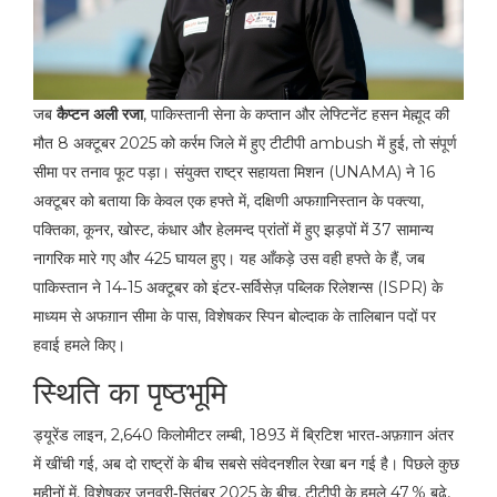
जब
कैप्टन अली रजा
,
पाकिस्तानी सेना के कप्तान
और
लेफ्टिनेंट हसन मेह्मूद
की
मौत
8 अक्टूबर 2025 को कर्रम जिले में हुए टीटीपी ambush
में हुई, तो संपूर्ण
सीमा पर तनाव फूट पड़ा। संयुक्त राष्ट्र सहायता मिशन (UNAMA) ने 16
अक्टूबर को बताया कि केवल एक हफ्ते में, दक्षिणी अफग़ानिस्तान के पक्त्या,
पक्तिका, कूनर, खोस्ट, कंधार और हेलमन्द प्रांतों में हुए झड़पों में 37 सामान्य
नागरिक मारे गए और 425 घायल हुए। यह आँकड़े उस वही हफ्ते के हैं, जब
पाकिस्तान ने 14‑15 अक्टूबर को
इंटर‑सर्विसेज़ पब्लिक रिलेशन्स (ISPR)
के
माध्यम से अफग़ान सीमा के पास, विशेषकर स्पिन बोल्दाक के तालिबान पदों पर
हवाई हमले किए।
स्थिति का पृष्ठभूमि
ड्यूरेंड लाइन, 2,640 किलोमीटर लम्बी, 1893 में ब्रिटिश भारत‑अफ़ग़ान अंतर
में खींची गई, अब दो राष्ट्रों के बीच सबसे संवेदनशील रेखा बन गई है। पिछले कुछ
महीनों में, विशेषकर जनवरी‑सितंबर 2025 के बीच, टीटीपी के हमले 47 % बढ़े,